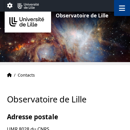
Aller au menu
Aller au contenu
Aller au pied de page
M
Paramétrage
Observatoire de Lille
Accueil
Accueil
/
Contacts
Observatoire de Lille
Adresse postale
UMR 8028 du CNRS